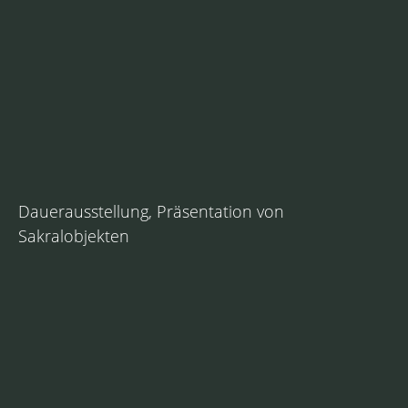
Dauerausstellung, Präsentation von
Sakralobjekten
2017, Wienhausen Kloster Wienhausen Dauerausstellung,
Präsentation von Sakralobjekten Kulturgeschichte
Gestaltung: Homann.Güner.Blum. Hannover